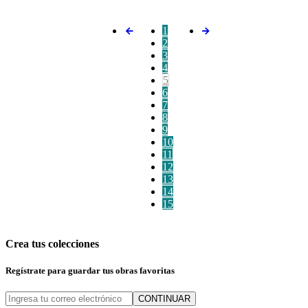
1
2
3
4
5
6
7
8
9
10
11
12
13
14
15
Crea tus colecciones
Regístrate para guardar tus obras favoritas
CONTINUAR