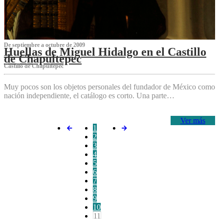
De septiembre a octubre de 2009
Huellas de Miguel Hidalgo en el Castillo
de Chapultepec
Castillo de Chapultepec
Muy pocos son los objetos personales del fundador de México como
nación independiente, el catálogo es corto. Una parte…
Ver más
1
2
3
4
5
6
7
8
9
10
11