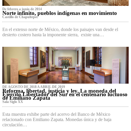
De febrero a junio de 2014
Norte infinito, pueblos indígenas en movimiento
Castillo de Chapultepec
En el extenso norte de México, donde los paisajes van desde el
desierto costero hasta la imponente sierra, existe una…
DE AGOSTO DE 2018 A ABRIL DE 2019
Reforma, libertad, justicia y ley. La moneda del
Ejército Libertador del Sur en el centenario luctuoso
de Emiliano Zapata
Sala Siglo XX
Esta muestra exhibe parte del acervo del Banco de México
relacionado con Emiliano Zapata. Monedas única y de baja
circulación…