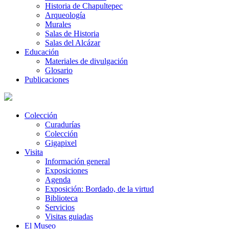
Historia de Chapultepec
Arqueología
Murales
Salas de Historia
Salas del Alcázar
Educación
Materiales de divulgación
Glosario
Publicaciones
Colección
Curadurías
Colección
Gigapixel
Visita
Información general
Exposiciones
Agenda
Exposición: Bordado, de la virtud
Biblioteca
Servicios
Visitas guiadas
El Museo