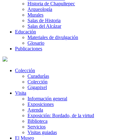
Historia de Chapultepec
Arqueología
Murales
Salas de Historia
Salas del Alcázar
Educación
Materiales de divulgación
Glosario
Publicaciones
Colección
Curadurías
Colección
Gigapixel
Visita
Información general
Exposiciones
Agenda
Exposición: Bordado, de la virtud
Biblioteca
Servicios
Visitas guiadas
El Museo