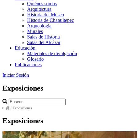
Quiénes somos
Arquitectura
Historia del Museo
Historia de Chapultepec
Arqueología
Murales
Salas de Historia
Salas del Alcázar
Educación
Materiales de divulgación
Glosario
Publicaciones
Iniciar Sesión
Exposiciones
/
Exposiciones
Exposiciones