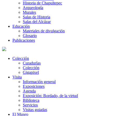
Historia de Chapultepec
Arqueología
Murales
Salas de Historia
Salas del Alcázar
Educación
Materiales de divulgación
Glosario
Publicaciones
Colección
Curadurías
Colección
Gigapixel
Visita
Información general
Exposiciones
Agenda
Exposición: Bordado, de la virtud
Biblioteca
Servicios
Visitas guiadas
El Museo