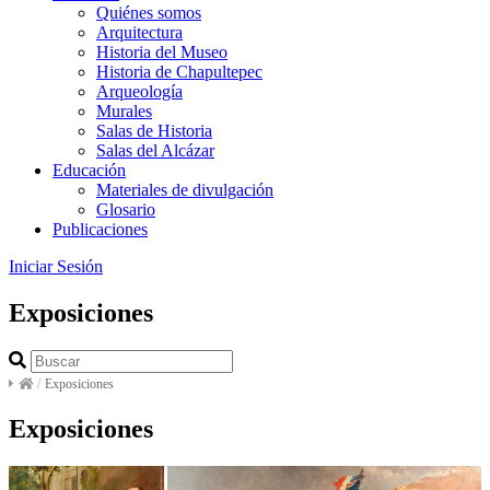
Quiénes somos
Arquitectura
Historia del Museo
Historia de Chapultepec
Arqueología
Murales
Salas de Historia
Salas del Alcázar
Educación
Materiales de divulgación
Glosario
Publicaciones
Iniciar Sesión
Exposiciones
/
Exposiciones
Exposiciones