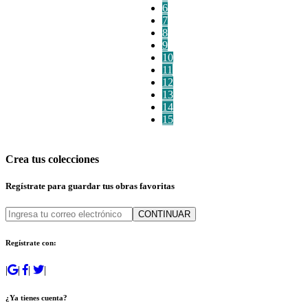
6
7
8
9
10
11
12
13
14
15
Crea tus colecciones
Regístrate para guardar tus obras favoritas
CONTINUAR
Regístrate con:
|
|
|
|
¿Ya tienes cuenta?