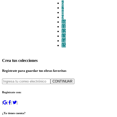
6
7
8
9
10
11
12
13
14
15
Crea tus colecciones
Regístrate para guardar tus obras favoritas
CONTINUAR
Regístrate con:
|
|
|
|
¿Ya tienes cuenta?