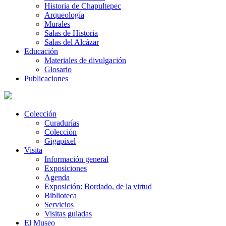
Historia de Chapultepec
Arqueología
Murales
Salas de Historia
Salas del Alcázar
Educación
Materiales de divulgación
Glosario
Publicaciones
Colección
Curadurías
Colección
Gigapixel
Visita
Información general
Exposiciones
Agenda
Exposición: Bordado, de la virtud
Biblioteca
Servicios
Visitas guiadas
El Museo