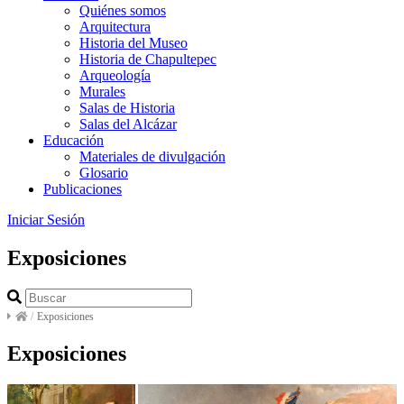
Quiénes somos
Arquitectura
Historia del Museo
Historia de Chapultepec
Arqueología
Murales
Salas de Historia
Salas del Alcázar
Educación
Materiales de divulgación
Glosario
Publicaciones
Iniciar Sesión
Exposiciones
/
Exposiciones
Exposiciones