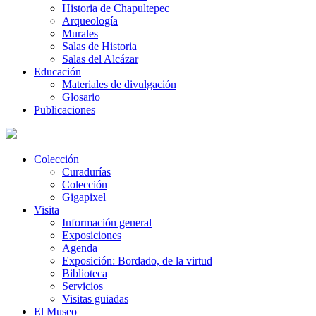
Historia de Chapultepec
Arqueología
Murales
Salas de Historia
Salas del Alcázar
Educación
Materiales de divulgación
Glosario
Publicaciones
Colección
Curadurías
Colección
Gigapixel
Visita
Información general
Exposiciones
Agenda
Exposición: Bordado, de la virtud
Biblioteca
Servicios
Visitas guiadas
El Museo