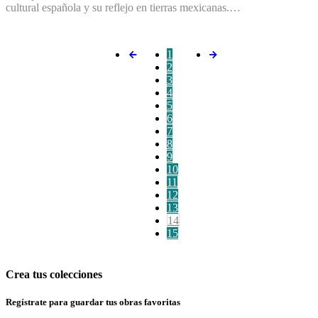
cultural española y su reflejo en tierras mexicanas.…
1
2
3
4
5
6
7
8
9
10
11
12
13
14
15
Crea tus colecciones
Regístrate para guardar tus obras favoritas