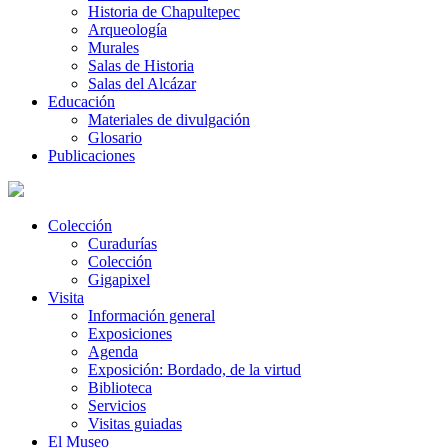
Historia de Chapultepec
Arqueología
Murales
Salas de Historia
Salas del Alcázar
Educación
Materiales de divulgación
Glosario
Publicaciones
Colección
Curadurías
Colección
Gigapixel
Visita
Información general
Exposiciones
Agenda
Exposición: Bordado, de la virtud
Biblioteca
Servicios
Visitas guiadas
El Museo