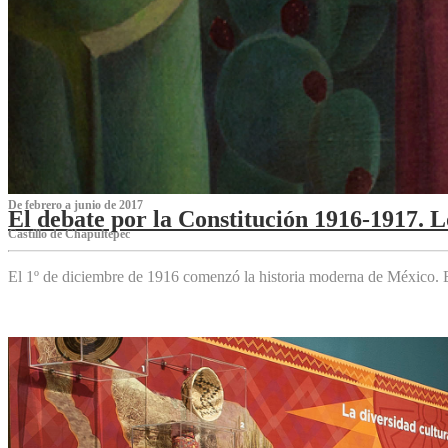
De febrero a junio de 2017
El debate por la Constitución 1916-1917. 
Castillo de Chapultepec
El 1º de diciembre de 1916 comenzó la historia moderna de México. Es