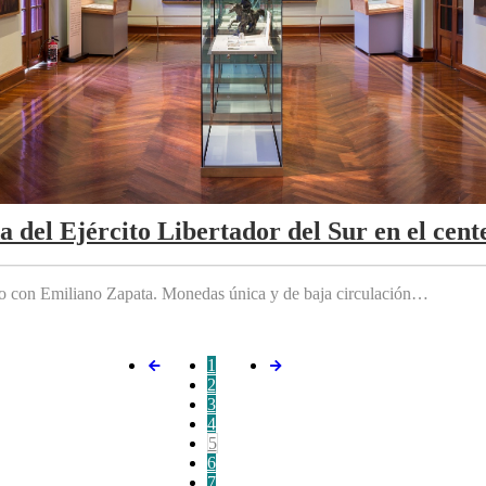
da del Ejército Libertador del Sur en el cen
do con Emiliano Zapata. Monedas única y de baja circulación…
1
2
3
4
5
6
7