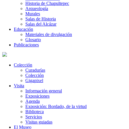
Historia de Chapultepec
Arqueología
Murales
Salas de Historia
Salas del Alcázar
Educación
Materiales de divulgación
Glosario
Publicaciones
Colección
Curadurías
Colección
Gigapixel
Visita
Información general
Exposiciones
Agenda
Exposición: Bordado, de la virtud
Biblioteca
Servicios
Visitas guiadas
El Museo