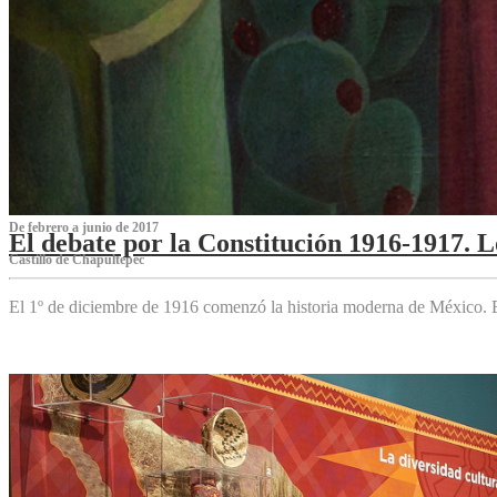
De febrero a junio de 2017
El debate por la Constitución 1916-1917. 
Castillo de Chapultepec
El 1º de diciembre de 1916 comenzó la historia moderna de México. Es