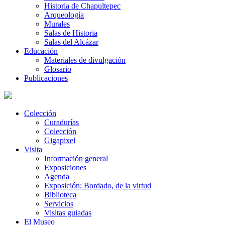
Historia de Chapultepec
Arqueología
Murales
Salas de Historia
Salas del Alcázar
Educación
Materiales de divulgación
Glosario
Publicaciones
Colección
Curadurías
Colección
Gigapixel
Visita
Información general
Exposiciones
Agenda
Exposición: Bordado, de la virtud
Biblioteca
Servicios
Visitas guiadas
El Museo