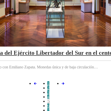
da del Ejército Libertador del Sur en el cen
do con Emiliano Zapata. Monedas única y de baja circulación…
1
2
3
4
5
6
7