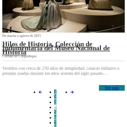
De marzo a agosto de 2015
Hilos de Historia, Colección de
Indumentaria del Museo Nacional de
Historia
Castillo de Chapultepec
Vestidos con cerca de 250 años de antigüedad, casacas militares o
prendas usadas durante los años sesenta del siglo pasado…
Ver más
1
2
3
4
5
6
7