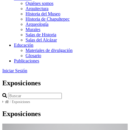
Quiénes somos
Arquitectura
Historia del Museo
Historia de Chapultepec
Arqueología
Murales
Salas de Historia
Salas del Alcázar
Educación
Materiales de divulgación
Glosario
Publicaciones
Iniciar Sesión
Exposiciones
/
Exposiciones
Exposiciones