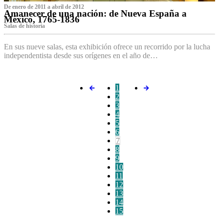
De enero de 2011 a abril de 2012
Amanecer de una nación: de Nueva España a
México, 1765-1836
Salas de historia
En sus nueve salas, esta exhibición ofrece un recorrido por la lucha
independentista desde sus orígenes en el año de…
1
2
3
4
5
6
7
8
9
10
11
12
13
14
15