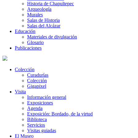
Historia de Chapultepec
Arqueología
Murales
Salas de Historia
Salas del Alcázar
Educación
Materiales de divulgación
Glosario
Publicaciones
Colección
Curadurías
Colección
Gigapixel
Visita
Información general
Exposiciones
Agenda
Exposición: Bordado, de la virtud
Biblioteca
Servicios
Visitas guiadas
El Museo