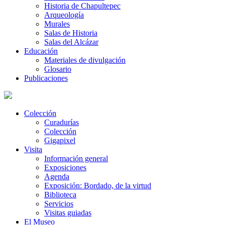
Historia de Chapultepec
Arqueología
Murales
Salas de Historia
Salas del Alcázar
Educación
Materiales de divulgación
Glosario
Publicaciones
Colección
Curadurías
Colección
Gigapixel
Visita
Información general
Exposiciones
Agenda
Exposición: Bordado, de la virtud
Biblioteca
Servicios
Visitas guiadas
El Museo