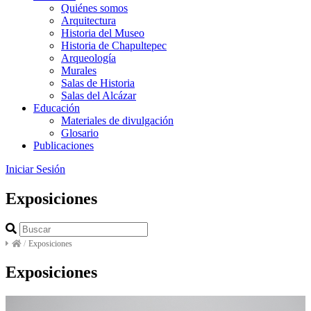
Quiénes somos
Arquitectura
Historia del Museo
Historia de Chapultepec
Arqueología
Murales
Salas de Historia
Salas del Alcázar
Educación
Materiales de divulgación
Glosario
Publicaciones
Iniciar Sesión
Exposiciones
/
Exposiciones
Exposiciones