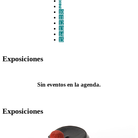
8
9
10
11
12
13
14
15
Exposiciones
Sin eventos en la agenda.
Exposiciones