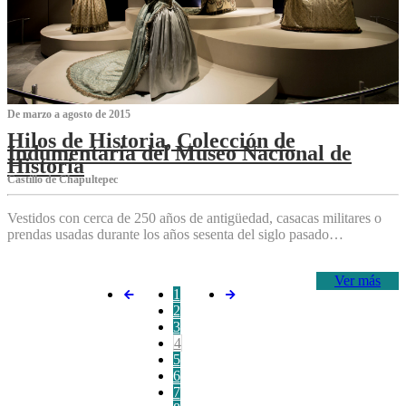
De marzo a agosto de 2015
Hilos de Historia, Colección de
Indumentaria del Museo Nacional de
Historia
Castillo de Chapultepec
Vestidos con cerca de 250 años de antigüedad, casacas militares o
prendas usadas durante los años sesenta del siglo pasado…
Ver más
1
2
3
4
5
6
7