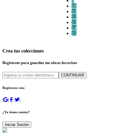
9
10
11
12
13
14
15
Crea tus colecciones
Regístrate para guardar tus obras favoritas
CONTINUAR
Regístrate con:
|
|
|
|
¿Ya tienes cuenta?
Iniciar Sesión