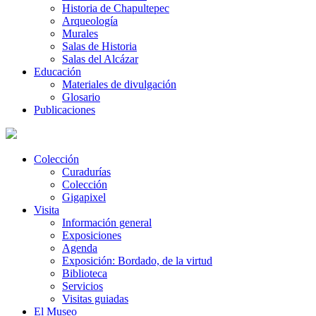
Historia de Chapultepec
Arqueología
Murales
Salas de Historia
Salas del Alcázar
Educación
Materiales de divulgación
Glosario
Publicaciones
Colección
Curadurías
Colección
Gigapixel
Visita
Información general
Exposiciones
Agenda
Exposición: Bordado, de la virtud
Biblioteca
Servicios
Visitas guiadas
El Museo