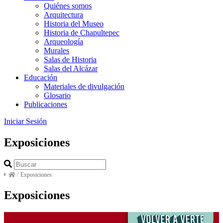
Quiénes somos
Arquitectura
Historia del Museo
Historia de Chapultepec
Arqueología
Murales
Salas de Historia
Salas del Alcázar
Educación
Materiales de divulgación
Glosario
Publicaciones
Iniciar Sesión
Exposiciones
/
Exposiciones
Exposiciones