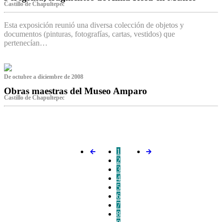
Castillo de Chapultepec
Esta exposición reunió una diversa colección de objetos y
documentos (pinturas, fotografías, cartas, vestidos) que
pertenecían…
De octubre a diciembre de 2008
Obras maestras del Museo Amparo
Castillo de Chapultepec
‌
1
2
3
4
5
6
7
8