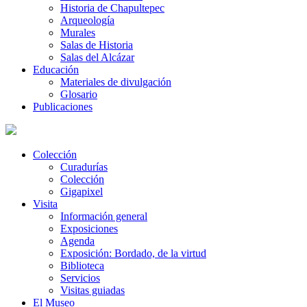
Historia de Chapultepec
Arqueología
Murales
Salas de Historia
Salas del Alcázar
Educación
Materiales de divulgación
Glosario
Publicaciones
Colección
Curadurías
Colección
Gigapixel
Visita
Información general
Exposiciones
Agenda
Exposición: Bordado, de la virtud
Biblioteca
Servicios
Visitas guiadas
El Museo