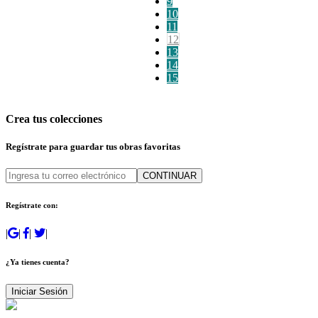
9
10
11
12
13
14
15
Crea tus colecciones
Regístrate para guardar tus obras favoritas
CONTINUAR
Regístrate con:
|
|
|
|
¿Ya tienes cuenta?
Iniciar Sesión