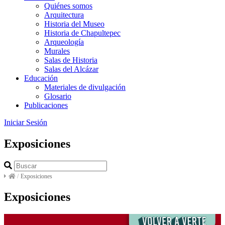
Quiénes somos
Arquitectura
Historia del Museo
Historia de Chapultepec
Arqueología
Murales
Salas de Historia
Salas del Alcázar
Educación
Materiales de divulgación
Glosario
Publicaciones
Iniciar Sesión
Exposiciones
/
Exposiciones
Exposiciones