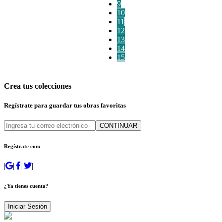
9
10
11
12
13
14
15
Crea tus colecciones
Regístrate para guardar tus obras favoritas
CONTINUAR
Regístrate con:
|
|
|
|
¿Ya tienes cuenta?
Iniciar Sesión