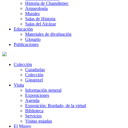
Historia de Chapultepec
Arqueología
Murales
Salas de Historia
Salas del Alcázar
Educación
Materiales de divulgación
Glosario
Publicaciones
Colección
Curadurías
Colección
Gigapixel
Visita
Información general
Exposiciones
Agenda
Exposición: Bordado, de la virtud
Biblioteca
Servicios
Visitas guiadas
El Museo