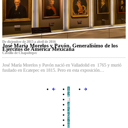
De diciembre de 2015 a abril de 2016
José María Morelos y Pavón, Generalísimo de los
Ejércitos de América Mexicana
C‌astillo de Chapultepec
José María Morelos y Pavón nació en Valladolid en 1765 y murió
fusilado en Ecatepec en 1815. Pero en esta exposición…
1
2
3
4
5
6
7
8