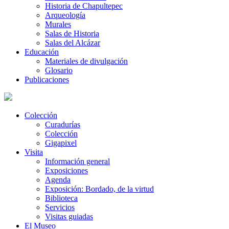
Historia de Chapultepec
Arqueología
Murales
Salas de Historia
Salas del Alcázar
Educación
Materiales de divulgación
Glosario
Publicaciones
Colección
Curadurías
Colección
Gigapixel
Visita
Información general
Exposiciones
Agenda
Exposición: Bordado, de la virtud
Biblioteca
Servicios
Visitas guiadas
El Museo