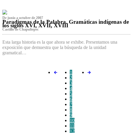
De junio a octubre de 2007
Paradigmas de la Palabra. Gramáticas indígenas de
los siglos XVI, XVII, XVIII
Castillo de Chapultepec
Esta larga historia es la que ahora se exhibe. Presentamos una
exposición que demuestra que la búsqueda de la unidad
gramatical…
1
2
3
4
5
6
7
8
9
10
11
12