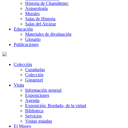
Historia de Chapultepec
Arqueología
Murales
Salas de Historia
Salas del Alcázar
Educación
Materiales de divulgación
Glosario
Publicaciones
Colección
Curadurías
Colección
Gigapixel
Visita
Información general
Exposiciones
Agenda
Exposición: Bordado, de la virtud
Biblioteca
Servicios
Visitas guiadas
El Museo