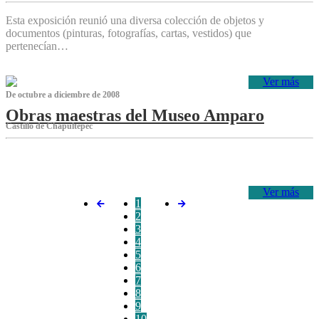
Esta exposición reunió una diversa colección de objetos y
documentos (pinturas, fotografías, cartas, vestidos) que
pertenecían…
Ver más
De octubre a diciembre de 2008
Obras maestras del Museo Amparo
Castillo de Chapultepec
‌
Ver más
1
2
3
4
5
6
7
8
9
10