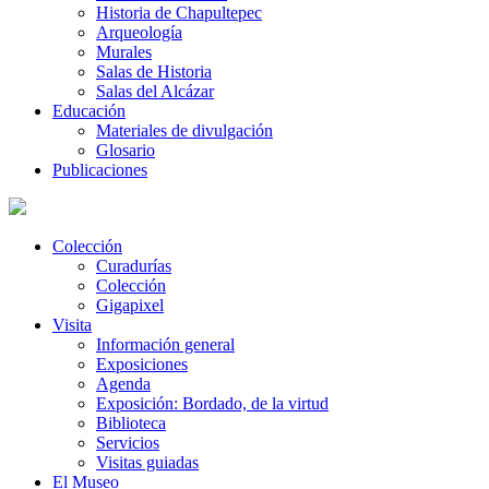
Historia de Chapultepec
Arqueología
Murales
Salas de Historia
Salas del Alcázar
Educación
Materiales de divulgación
Glosario
Publicaciones
Colección
Curadurías
Colección
Gigapixel
Visita
Información general
Exposiciones
Agenda
Exposición: Bordado, de la virtud
Biblioteca
Servicios
Visitas guiadas
El Museo