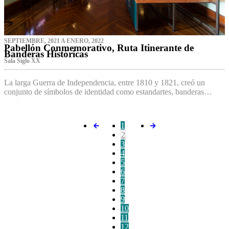
SEPTIEMBRE, 2021 A ENERO, 2022
Pabellón Conmemorativo, Ruta Itinerante de
Banderas Históricas
Sala Siglo XX
La larga Guerra de Independencia, entre 1810 y 1821, creó un
conjunto de símbolos de identidad como estandartes, banderas…
1
2
3
4
5
6
7
8
9
10
11
12