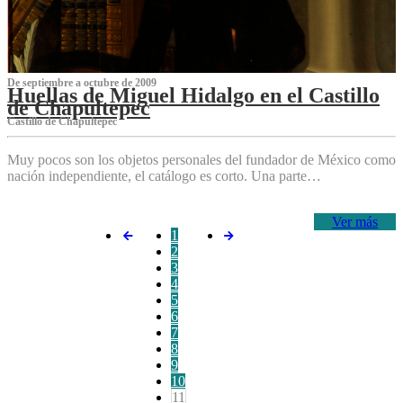
De septiembre a octubre de 2009
Huellas de Miguel Hidalgo en el Castillo
de Chapultepec
Castillo de Chapultepec
Muy pocos son los objetos personales del fundador de México como
nación independiente, el catálogo es corto. Una parte…
Ver más
1
2
3
4
5
6
7
8
9
10
11