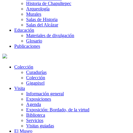
Historia de Chapultepec
Arqueología
Murales
Salas de Historia
Salas del Alcázar
Educación
Materiales de divulgación
Glosario
Publicaciones
Colección
Curadurías
Colección
Gigapixel
Visita
Información general
Exposiciones
Agenda
Exposición: Bordado, de la virtud
Biblioteca
Servicios
Visitas guiadas
El Museo