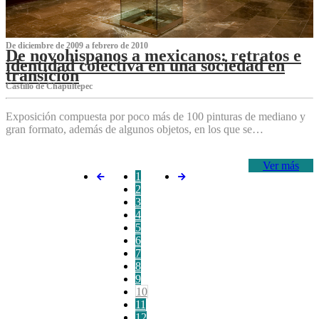
De diciembre de 2009 a febrero de 2010
De novohispanos a mexicanos: retratos e
identidad colectiva en una sociedad en
transición
Castillo de Chapultepec
Exposición compuesta por poco más de 100 pinturas de mediano y
gran formato, además de algunos objetos, en los que se…
Ver más
1
2
3
4
5
6
7
8
9
10
11
12