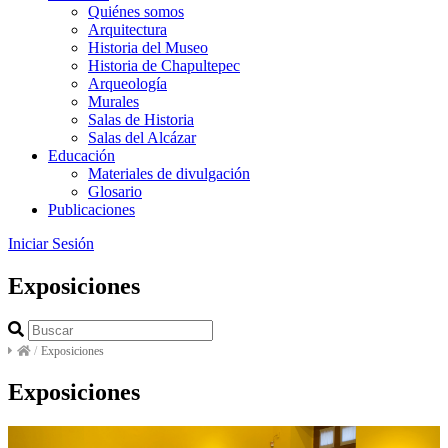
Quiénes somos
Arquitectura
Historia del Museo
Historia de Chapultepec
Arqueología
Murales
Salas de Historia
Salas del Alcázar
Educación
Materiales de divulgación
Glosario
Publicaciones
Iniciar Sesión
Exposiciones
/
Exposiciones
Exposiciones