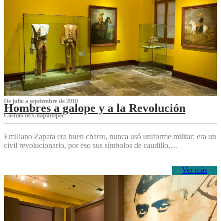
De julio a septiembre de 2010
Hombres a galope y a la Revolución
Castillo de Chapultepec
Emiliano Zapata era buen charro, nunca usó uniforme militar: era un
civil revolucionario, por eso sus símbolos de caudillo,…
Ver más