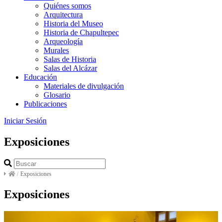
Quiénes somos
Arquitectura
Historia del Museo
Historia de Chapultepec
Arqueología
Murales
Salas de Historia
Salas del Alcázar
Educación
Materiales de divulgación
Glosario
Publicaciones
Iniciar Sesión
Exposiciones
/
Exposiciones
Exposiciones