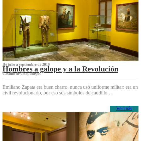
De julio a septiembre de 2010
Hombres a galope y a la Revolución
Castillo de Chapultepec
Emiliano Zapata era buen charro, nunca usó uniforme militar: era un
civil revolucionario, por eso sus símbolos de caudillo,…
Ver más