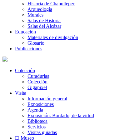
Historia de Chapultepec
Arqueología
Murales
Salas de Historia
Salas del Alcázar
Educación
Materiales de divulgación
Glosario
Publicaciones
Colección
Curadurías
Colección
Gigapixel
Visita
Información general
Exposiciones
Agenda
Exposición: Bordado, de la virtud
Biblioteca
Servicios
Visitas guiadas
El Museo