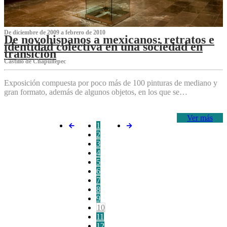
De diciembre de 2009 a febrero de 2010
De novohispanos a mexicanos: retratos e
identidad colectiva en una sociedad en
transición
Castillo de Chapultepec
Exposición compuesta por poco más de 100 pinturas de mediano y
gran formato, además de algunos objetos, en los que se…
Ver más
1
2
3
4
5
6
7
8
9
10
11
12