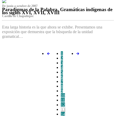
De junio a octubre de 2007
Paradigmas de la Palabra. Gramáticas indígenas de
los siglos XVI, XVII, XVIII
Castillo de Chapultepec
Esta larga historia es la que ahora se exhibe. Presentamos una
exposición que demuestra que la búsqueda de la unidad
gramatical…
1
2
3
4
5
6
7
8
9
10
11
12
13
14