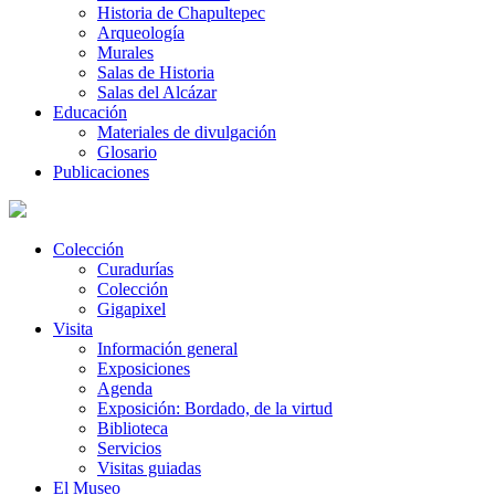
Historia de Chapultepec
Arqueología
Murales
Salas de Historia
Salas del Alcázar
Educación
Materiales de divulgación
Glosario
Publicaciones
Colección
Curadurías
Colección
Gigapixel
Visita
Información general
Exposiciones
Agenda
Exposición: Bordado, de la virtud
Biblioteca
Servicios
Visitas guiadas
El Museo