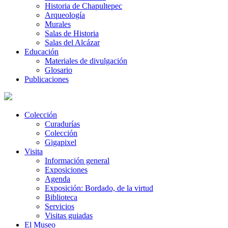
Historia de Chapultepec
Arqueología
Murales
Salas de Historia
Salas del Alcázar
Educación
Materiales de divulgación
Glosario
Publicaciones
Colección
Curadurías
Colección
Gigapixel
Visita
Información general
Exposiciones
Agenda
Exposición: Bordado, de la virtud
Biblioteca
Servicios
Visitas guiadas
El Museo