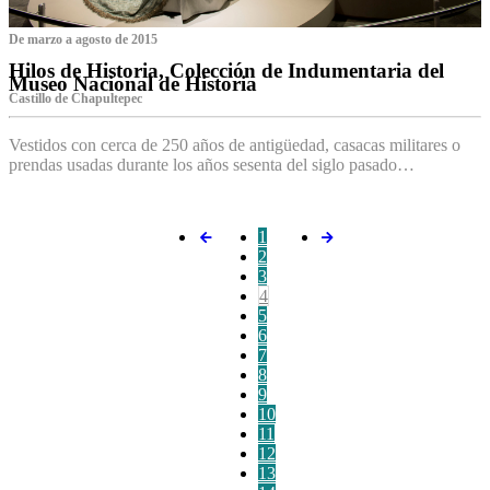
De marzo a agosto de 2015
Hilos de Historia, Colección de Indumentaria del
Museo Nacional de Historia
Castillo de Chapultepec
Vestidos con cerca de 250 años de antigüedad, casacas militares o
prendas usadas durante los años sesenta del siglo pasado…
1
2
3
4
5
6
7
8
9
10
11
12
13