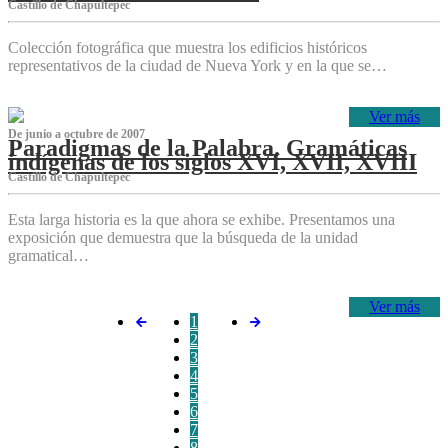
Castillo de Chapultepec
Colección fotográfica que muestra los edificios históricos
representativos de la ciudad de Nueva York y en la que se…
Ver más
De junio a octubre de 2007
Paradigmas de la Palabra. Gramáticas
indígenas de los siglos XVI, XVII, XVIII
Castillo de Chapultepec
Esta larga historia es la que ahora se exhibe. Presentamos una
exposición que demuestra que la búsqueda de la unidad
gramatical…
Ver más
1
2
3
4
5
6
7
8