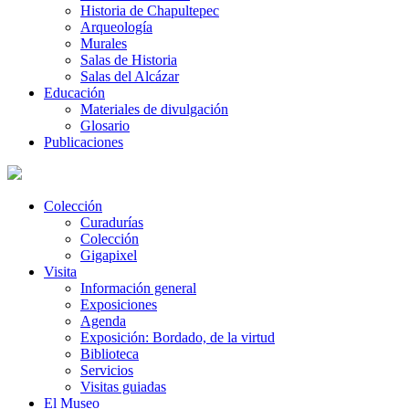
Historia de Chapultepec
Arqueología
Murales
Salas de Historia
Salas del Alcázar
Educación
Materiales de divulgación
Glosario
Publicaciones
Colección
Curadurías
Colección
Gigapixel
Visita
Información general
Exposiciones
Agenda
Exposición: Bordado, de la virtud
Biblioteca
Servicios
Visitas guiadas
El Museo