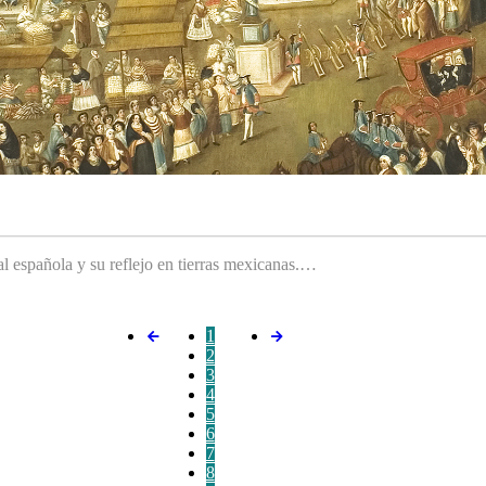
ral española y su reflejo en tierras mexicanas.…
1
2
3
4
5
6
7
8