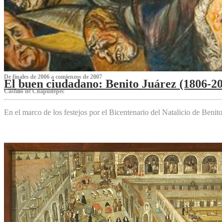
De finales de 2006 a comienzos de 2007
El buen ciudadano: Benito Juárez (1806-2
Castillo de Chapultepec
En el marco de los festejos por el Bicentenario del Natalicio de Beni