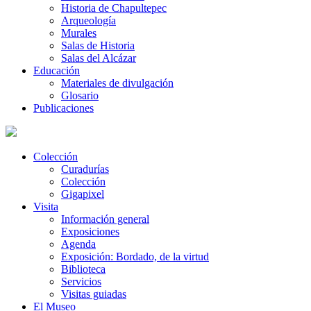
Historia de Chapultepec
Arqueología
Murales
Salas de Historia
Salas del Alcázar
Educación
Materiales de divulgación
Glosario
Publicaciones
Colección
Curadurías
Colección
Gigapixel
Visita
Información general
Exposiciones
Agenda
Exposición: Bordado, de la virtud
Biblioteca
Servicios
Visitas guiadas
El Museo