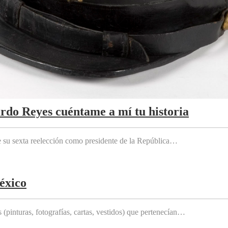
ardo Reyes cuéntame a mí tu historia
e su sexta reelección como presidente de la República…
éxico
(pinturas, fotografías, cartas, vestidos) que pertenecían…