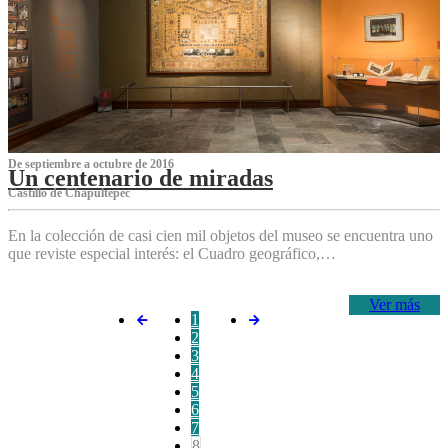
De septiembre a octubre de 2016
Un centenario de miradas
Castillo de Chapultepec
En la colección de casi cien mil objetos del museo se encuentra uno
que reviste especial interés: el Cuadro geográfico,…
Ver más
1
2
3
4
5
6
7
8