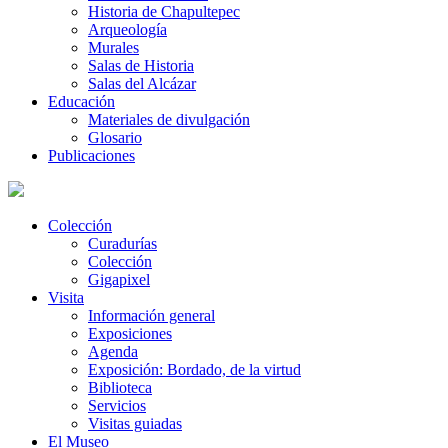
Historia de Chapultepec
Arqueología
Murales
Salas de Historia
Salas del Alcázar
Educación
Materiales de divulgación
Glosario
Publicaciones
Colección
Curadurías
Colección
Gigapixel
Visita
Información general
Exposiciones
Agenda
Exposición: Bordado, de la virtud
Biblioteca
Servicios
Visitas guiadas
El Museo