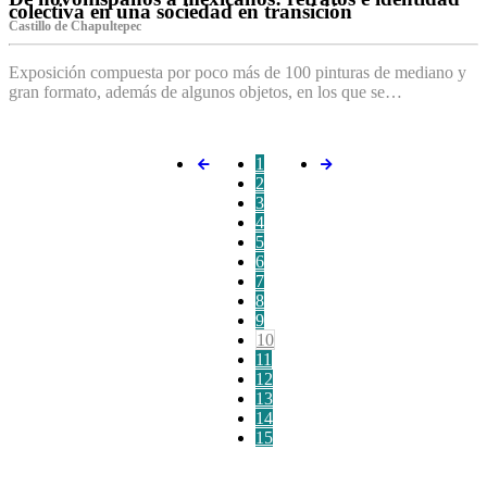
colectiva en una sociedad en transición
Castillo de Chapultepec
Exposición compuesta por poco más de 100 pinturas de mediano y
gran formato, además de algunos objetos, en los que se…
1
2
3
4
5
6
7
8
9
10
11
12
13
14
15