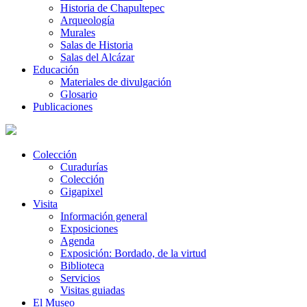
Historia de Chapultepec
Arqueología
Murales
Salas de Historia
Salas del Alcázar
Educación
Materiales de divulgación
Glosario
Publicaciones
Colección
Curadurías
Colección
Gigapixel
Visita
Información general
Exposiciones
Agenda
Exposición: Bordado, de la virtud
Biblioteca
Servicios
Visitas guiadas
El Museo