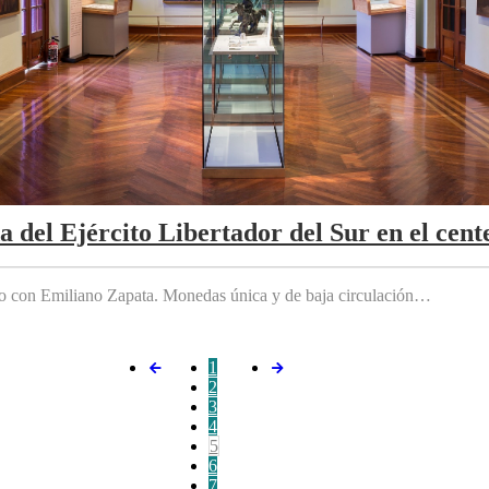
da del Ejército Libertador del Sur en el cen
do con Emiliano Zapata. Monedas única y de baja circulación…
1
2
3
4
5
6
7