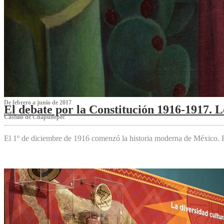
De febrero a junio de 2017
El debate por la Constitución 1916-1917. 
Castillo de Chapultepec
El 1º de diciembre de 1916 comenzó la historia moderna de México. Es