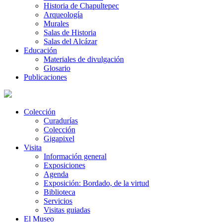
Historia de Chapultepec
Arqueología
Murales
Salas de Historia
Salas del Alcázar
Educación
Materiales de divulgación
Glosario
Publicaciones
Colección
Curadurías
Colección
Gigapixel
Visita
Información general
Exposiciones
Agenda
Exposición: Bordado, de la virtud
Biblioteca
Servicios
Visitas guiadas
El Museo