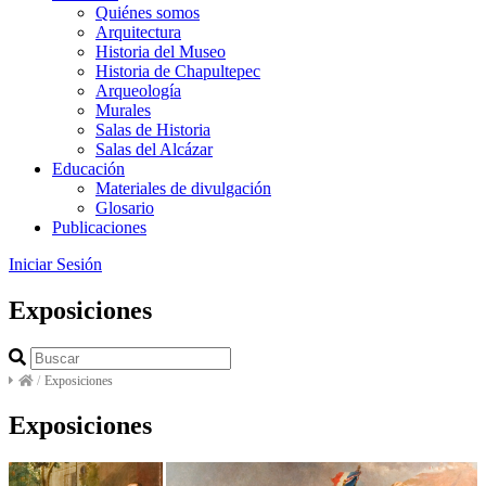
Quiénes somos
Arquitectura
Historia del Museo
Historia de Chapultepec
Arqueología
Murales
Salas de Historia
Salas del Alcázar
Educación
Materiales de divulgación
Glosario
Publicaciones
Iniciar Sesión
Exposiciones
/
Exposiciones
Exposiciones