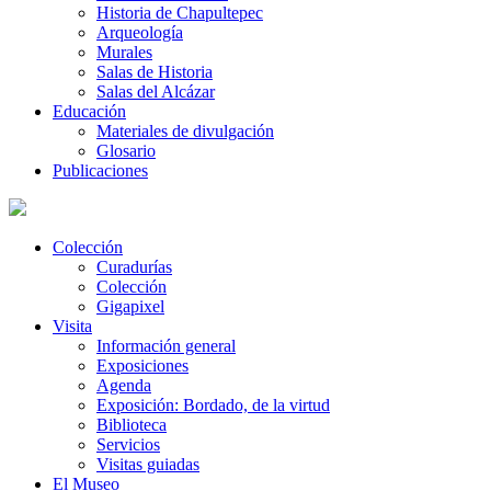
Historia de Chapultepec
Arqueología
Murales
Salas de Historia
Salas del Alcázar
Educación
Materiales de divulgación
Glosario
Publicaciones
Colección
Curadurías
Colección
Gigapixel
Visita
Información general
Exposiciones
Agenda
Exposición: Bordado, de la virtud
Biblioteca
Servicios
Visitas guiadas
El Museo