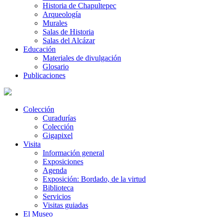
Historia de Chapultepec
Arqueología
Murales
Salas de Historia
Salas del Alcázar
Educación
Materiales de divulgación
Glosario
Publicaciones
Colección
Curadurías
Colección
Gigapixel
Visita
Información general
Exposiciones
Agenda
Exposición: Bordado, de la virtud
Biblioteca
Servicios
Visitas guiadas
El Museo