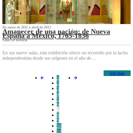
De enero de 2011 a abril de 2012
Amanecer de una nación: de Nueva
España a México, 1765-1836
Salas de historia
En sus nueve salas, esta exhibición ofrece un recorrido por la lucha
independentista desde sus orígenes en el año de…
Ver más
1
2
3
4
5
6
7
8
9
10
11