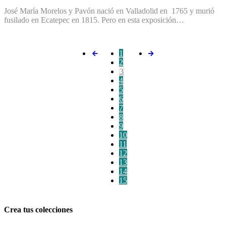
José María Morelos y Pavón nació en Valladolid en 1765 y murió
fusilado en Ecatepec en 1815. Pero en esta exposición…
1
2
3
4
5
6
7
8
9
10
11
12
13
14
15
Crea tus colecciones