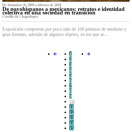
De diciembre de 2009 a febrero de 2010
De novohispanos a mexicanos: retratos e identidad
colectiva en una sociedad en transición
Castillo de Chapultepec
Exposición compuesta por poco más de 100 pinturas de mediano y
gran formato, además de algunos objetos, en los que se…
1
2
3
4
5
6
7
8
9
10
11
12
13
14
15