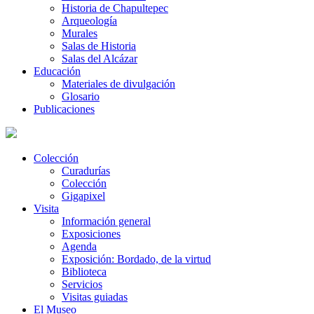
Historia de Chapultepec
Arqueología
Murales
Salas de Historia
Salas del Alcázar
Educación
Materiales de divulgación
Glosario
Publicaciones
Colección
Curadurías
Colección
Gigapixel
Visita
Información general
Exposiciones
Agenda
Exposición: Bordado, de la virtud
Biblioteca
Servicios
Visitas guiadas
El Museo