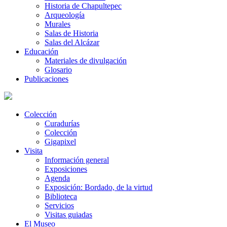
Historia de Chapultepec
Arqueología
Murales
Salas de Historia
Salas del Alcázar
Educación
Materiales de divulgación
Glosario
Publicaciones
Colección
Curadurías
Colección
Gigapixel
Visita
Información general
Exposiciones
Agenda
Exposición: Bordado, de la virtud
Biblioteca
Servicios
Visitas guiadas
El Museo