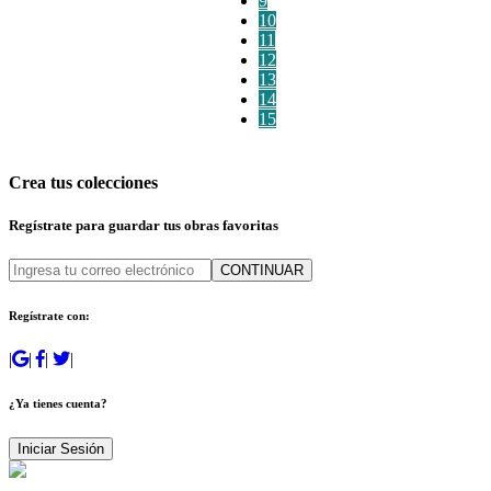
9
10
11
12
13
14
15
Crea tus colecciones
Regístrate para guardar tus obras favoritas
CONTINUAR
Regístrate con:
|
|
|
|
¿Ya tienes cuenta?
Iniciar Sesión