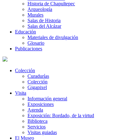
Historia de Chapultepec
Arqueología
Murales
Salas de Historia
Salas del Alcázar
Educación
Materiales de divulgación
Glosario
Publicaciones
Colección
Curadurías
Colección
Gigapixel
Visita
Información general
Exposiciones
Agenda
Exposición: Bordado, de la virtud
Biblioteca
Servicios
Visitas guiadas
El Museo