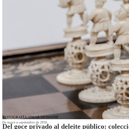
De mayo a septiembre de 2018
Del goce privado al deleite público: cole