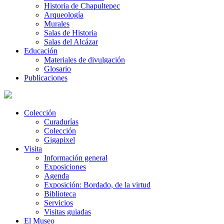
Historia de Chapultepec
Arqueología
Murales
Salas de Historia
Salas del Alcázar
Educación
Materiales de divulgación
Glosario
Publicaciones
Colección
Curadurías
Colección
Gigapixel
Visita
Información general
Exposiciones
Agenda
Exposición: Bordado, de la virtud
Biblioteca
Servicios
Visitas guiadas
El Museo