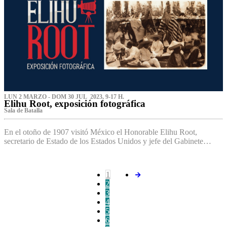
LUN 2 MARZO - DOM 30 JUL 2023, 9-17 H.
Elihu Root, exposición fotográfica
Sala de Batalla
En el otoño de 1907 visitó México el Honorable Elihu Root,
secretario de Estado de los Estados Unidos y jefe del Gabinete…
1
2
3
4
5
6