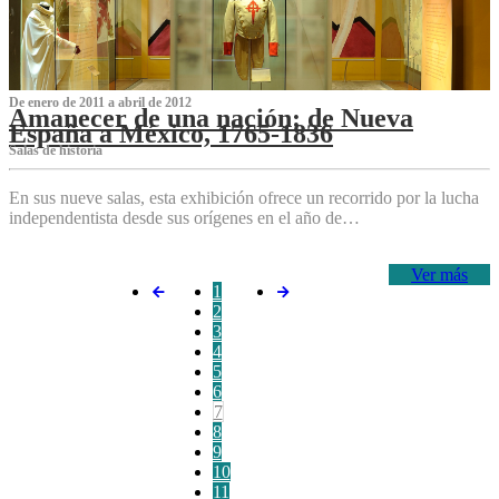
De enero de 2011 a abril de 2012
Amanecer de una nación: de Nueva
España a México, 1765-1836
Salas de historia
En sus nueve salas, esta exhibición ofrece un recorrido por la lucha
independentista desde sus orígenes en el año de…
Ver más
1
2
3
4
5
6
7
8
9
10
11