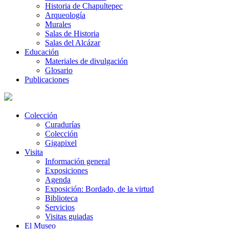
Historia de Chapultepec
Arqueología
Murales
Salas de Historia
Salas del Alcázar
Educación
Materiales de divulgación
Glosario
Publicaciones
Colección
Curadurías
Colección
Gigapixel
Visita
Información general
Exposiciones
Agenda
Exposición: Bordado, de la virtud
Biblioteca
Servicios
Visitas guiadas
El Museo