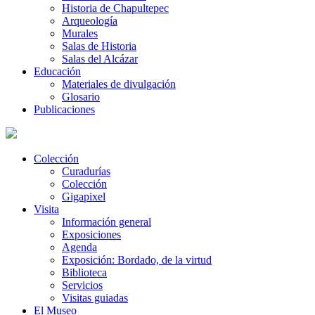
Historia de Chapultepec
Arqueología
Murales
Salas de Historia
Salas del Alcázar
Educación
Materiales de divulgación
Glosario
Publicaciones
Colección
Curadurías
Colección
Gigapixel
Visita
Información general
Exposiciones
Agenda
Exposición: Bordado, de la virtud
Biblioteca
Servicios
Visitas guiadas
El Museo