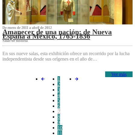
De enero de 2011 a abril de 2012
Amanecer de una nación: de Nueva
España a México, 1765-1836
Salas de historia
En sus nueve salas, esta exhibición ofrece un recorrido por la lucha
independentista desde sus orígenes en el año de…
Ver más
1
2
3
4
5
6
7
8
9
10
11