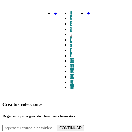
1
2
3
4
5
6
7
8
9
10
11
12
13
14
15
Crea tus colecciones
Regístrate para guardar tus obras favoritas
CONTINUAR