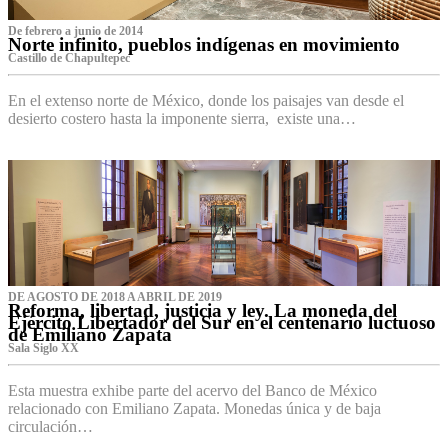
De febrero a junio de 2014
Norte infinito, pueblos indígenas en movimiento
Castillo de Chapultepec
En el extenso norte de México, donde los paisajes van desde el
desierto costero hasta la imponente sierra, existe una…
DE AGOSTO DE 2018 A ABRIL DE 2019
Reforma, libertad, justicia y ley. La moneda del
Ejército Libertador del Sur en el centenario luctuoso
de Emiliano Zapata
Sala Siglo XX
Esta muestra exhibe parte del acervo del Banco de México
relacionado con Emiliano Zapata. Monedas única y de baja
circulación…