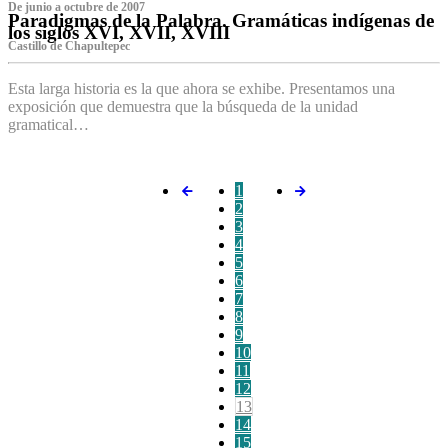
De junio a octubre de 2007
Paradigmas de la Palabra. Gramáticas indígenas de
los siglos XVI, XVII, XVIII
Castillo de Chapultepec
Esta larga historia es la que ahora se exhibe. Presentamos una
exposición que demuestra que la búsqueda de la unidad
gramatical…
1
2
3
4
5
6
7
8
9
10
11
12
13
14
15