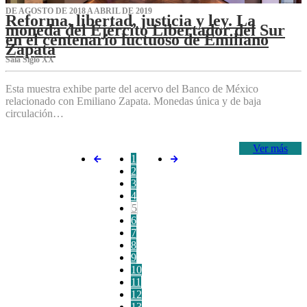
DE AGOSTO DE 2018 A ABRIL DE 2019
Reforma, libertad, justicia y ley. La
moneda del Ejército Libertador del Sur
en el centenario luctuoso de Emiliano
Zapata
Sala Siglo XX
Esta muestra exhibe parte del acervo del Banco de México
relacionado con Emiliano Zapata. Monedas única y de baja
circulación…
Ver más
1
2
3
4
5
6
7
8
9
10
11
12
13