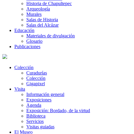
Historia de Chapultepec
Arqueología
Murales
Salas de Historia
Salas del Alcázar
Educación
Materiales de divulgación
Glosario
Publicaciones
Colección
Curadurías
Colección
Gigapixel
Visita
Información general
Exposiciones
Agenda
Exposición: Bordado, de la virtud
Biblioteca
Servicios
Visitas guiadas
El Museo