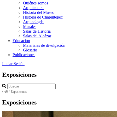
Quiénes somos
Arquitectura
Historia del Museo
Historia de Chapultepec
Arqueología
Murales
Salas de Historia
Salas del Alcázar
Educación
Materiales de divulgación
Glosario
Publicaciones
Iniciar Sesión
Exposiciones
/
Exposiciones
Exposiciones