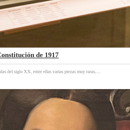
Constitución de 1917
das del siglo XX, entre ellas varias piezas muy raras,…