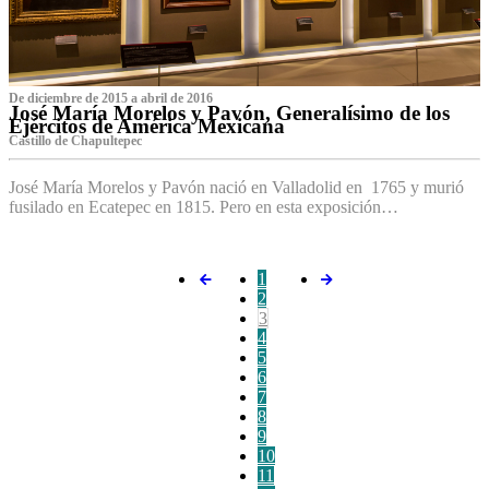
De diciembre de 2015 a abril de 2016
José María Morelos y Pavón, Generalísimo de los
Ejércitos de América Mexicana
C‌astillo de Chapultepec
José María Morelos y Pavón nació en Valladolid en 1765 y murió
fusilado en Ecatepec en 1815. Pero en esta exposición…
1
2
3
4
5
6
7
8
9
10
11