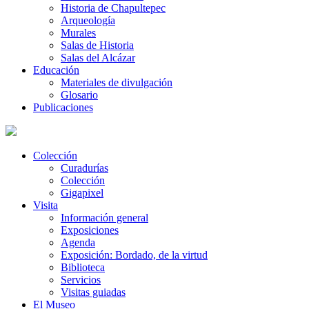
Historia de Chapultepec
Arqueología
Murales
Salas de Historia
Salas del Alcázar
Educación
Materiales de divulgación
Glosario
Publicaciones
Colección
Curadurías
Colección
Gigapixel
Visita
Información general
Exposiciones
Agenda
Exposición: Bordado, de la virtud
Biblioteca
Servicios
Visitas guiadas
El Museo