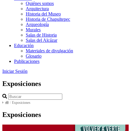
Quiénes somos
Arquitectura
Historia del Museo
Historia de Chapultepec
Arqueología
Murales
Salas de Historia
Salas del Alcázar
Educación
Materiales de divulgación
Glosario
Publicaciones
Iniciar Sesión
Exposiciones
/
Exposiciones
Exposiciones