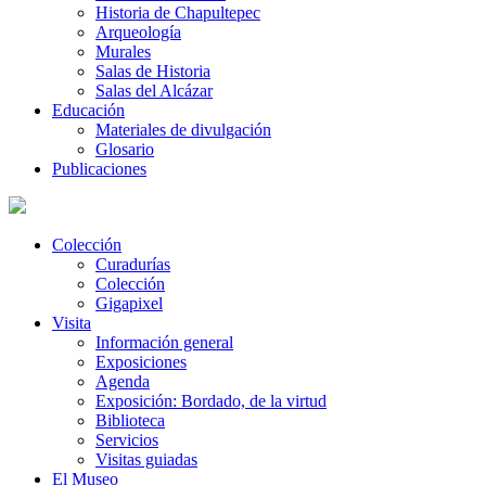
Historia de Chapultepec
Arqueología
Murales
Salas de Historia
Salas del Alcázar
Educación
Materiales de divulgación
Glosario
Publicaciones
Colección
Curadurías
Colección
Gigapixel
Visita
Información general
Exposiciones
Agenda
Exposición: Bordado, de la virtud
Biblioteca
Servicios
Visitas guiadas
El Museo