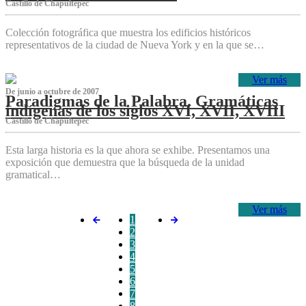
Castillo de Chapultepec
Colección fotográfica que muestra los edificios históricos
representativos de la ciudad de Nueva York y en la que se…
Ver más
De junio a octubre de 2007
Paradigmas de la Palabra. Gramáticas
indígenas de los siglos XVI, XVII, XVIII
Castillo de Chapultepec
Esta larga historia es la que ahora se exhibe. Presentamos una
exposición que demuestra que la búsqueda de la unidad
gramatical…
Ver más
1
2
3
4
5
6
7
8