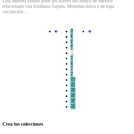
Esta muestra exhibe parte del acervo del Banco de México
relacionado con Emiliano Zapata. Monedas única y de baja
circulación…
1
2
3
4
5
6
7
8
9
10
11
12
13
14
15
Crea tus colecciones