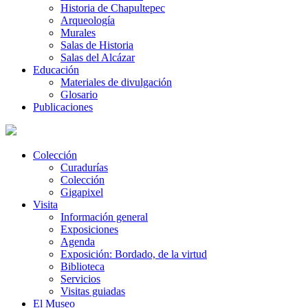
Historia de Chapultepec
Arqueología
Murales
Salas de Historia
Salas del Alcázar
Educación
Materiales de divulgación
Glosario
Publicaciones
Colección
Curadurías
Colección
Gigapixel
Visita
Información general
Exposiciones
Agenda
Exposición: Bordado, de la virtud
Biblioteca
Servicios
Visitas guiadas
El Museo