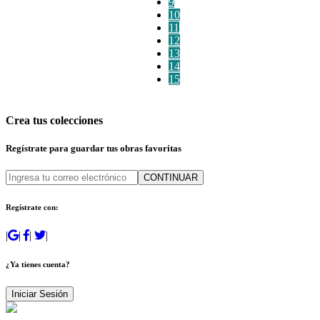
9
10
11
12
13
14
15
Crea tus colecciones
Regístrate para guardar tus obras favoritas
CONTINUAR
Regístrate con:
|
|
|
|
¿Ya tienes cuenta?
Iniciar Sesión