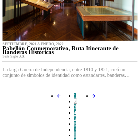
SEPTIEMBRE, 2021 A ENERO, 2022
Pabellón Conmemorativo, Ruta Itinerante de
Banderas Históricas
Sala Siglo XX
La larga Guerra de Independencia, entre 1810 y 1821, creó un
conjunto de símbolos de identidad como estandartes, banderas…
1
2
3
4
5
6
7
8