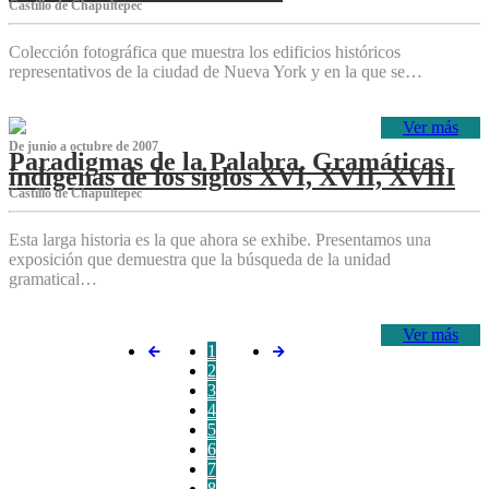
Castillo de Chapultepec
Colección fotográfica que muestra los edificios históricos
representativos de la ciudad de Nueva York y en la que se…
Ver más
De junio a octubre de 2007
Paradigmas de la Palabra. Gramáticas
indígenas de los siglos XVI, XVII, XVIII
Castillo de Chapultepec
Esta larga historia es la que ahora se exhibe. Presentamos una
exposición que demuestra que la búsqueda de la unidad
gramatical…
Ver más
1
2
3
4
5
6
7
8