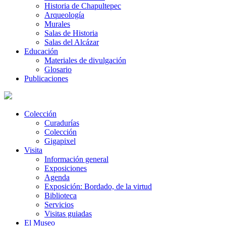
Historia de Chapultepec
Arqueología
Murales
Salas de Historia
Salas del Alcázar
Educación
Materiales de divulgación
Glosario
Publicaciones
Colección
Curadurías
Colección
Gigapixel
Visita
Información general
Exposiciones
Agenda
Exposición: Bordado, de la virtud
Biblioteca
Servicios
Visitas guiadas
El Museo