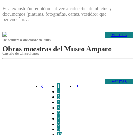
Esta exposición reunió una diversa colección de objetos y
documentos (pinturas, fotografías, cartas, vestidos) que
pertenecían…
Ver más
De octubre a diciembre de 2008
Obras maestras del Museo Amparo
Castillo de Chapultepec
‌
Ver más
1
2
3
4
5
6
7
8
9
10