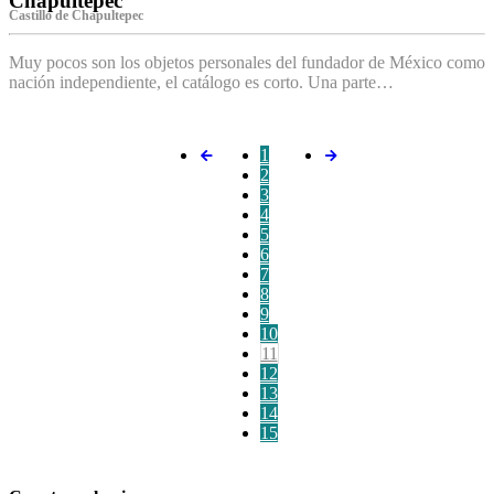
Chapultepec
Castillo de Chapultepec
Muy pocos son los objetos personales del fundador de México como
nación independiente, el catálogo es corto. Una parte…
1
2
3
4
5
6
7
8
9
10
11
12
13
14
15