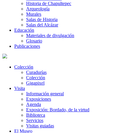
Historia de Chapultepec
Arqueología
Murales
Salas de Historia
Salas del Alcázar
Educación
Materiales de divulgación
Glosario
Publicaciones
Colección
Curadurías
Colección
Gigapixel
Visita
Información general
Exposiciones
Agenda
Exposición: Bordado, de la virtud
Biblioteca
Servicios
Visitas guiadas
El Museo