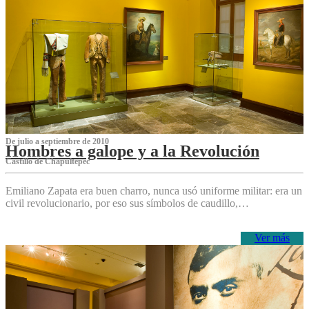
De julio a septiembre de 2010
Hombres a galope y a la Revolución
Castillo de Chapultepec
Emiliano Zapata era buen charro, nunca usó uniforme militar: era un
civil revolucionario, por eso sus símbolos de caudillo,…
Ver más