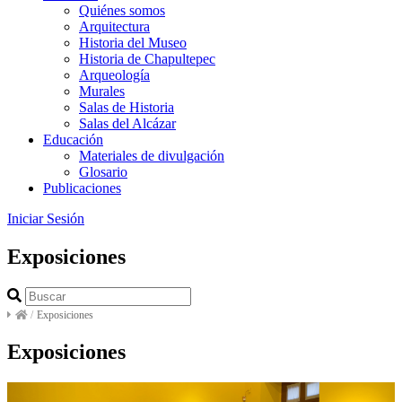
Quiénes somos
Arquitectura
Historia del Museo
Historia de Chapultepec
Arqueología
Murales
Salas de Historia
Salas del Alcázar
Educación
Materiales de divulgación
Glosario
Publicaciones
Iniciar Sesión
Exposiciones
/
Exposiciones
Exposiciones