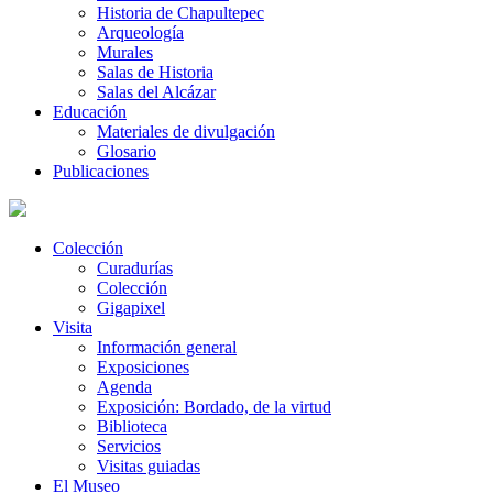
Historia de Chapultepec
Arqueología
Murales
Salas de Historia
Salas del Alcázar
Educación
Materiales de divulgación
Glosario
Publicaciones
Colección
Curadurías
Colección
Gigapixel
Visita
Información general
Exposiciones
Agenda
Exposición: Bordado, de la virtud
Biblioteca
Servicios
Visitas guiadas
El Museo