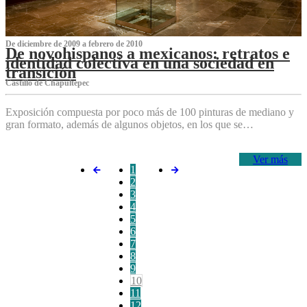
De diciembre de 2009 a febrero de 2010
De novohispanos a mexicanos: retratos e
identidad colectiva en una sociedad en
transición
Castillo de Chapultepec
Exposición compuesta por poco más de 100 pinturas de mediano y
gran formato, además de algunos objetos, en los que se…
Ver más
1
2
3
4
5
6
7
8
9
10
11
12