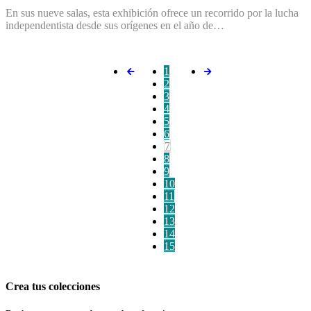
En sus nueve salas, esta exhibición ofrece un recorrido por la lucha
independentista desde sus orígenes en el año de…
1
2
3
4
5
6
7
8
9
10
11
12
13
14
15
Crea tus colecciones