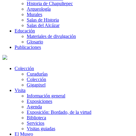
Historia de Chapultepec
Arqueología
Murales
Salas de Historia
Salas del Alcázar
Educación
Materiales de divulgación
Glosario
Publicaciones
Colección
Curadurías
Colección
Gigapixel
Visita
Información general
Exposiciones
Agenda
Exposición: Bordado, de la virtud
Biblioteca
Servicios
Visitas guiadas
El Museo