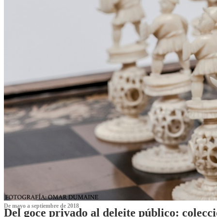
De mayo a septiembre de 2018
Del goce privado al deleite público: cole