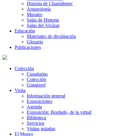
Historia de Chapultepec
Arqueología
Murales
Salas de Historia
Salas del Alcázar
Educación
Materiales de divulgación
Glosario
Publicaciones
Colección
Curadurías
Colección
Gigapixel
Visita
Información general
Exposiciones
Agenda
Exposición: Bordado, de la virtud
Biblioteca
Servicios
Visitas guiadas
El Museo