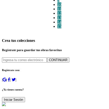
9
10
11
12
13
14
15
Crea tus colecciones
Regístrate para guardar tus obras favoritas
CONTINUAR
Regístrate con:
|
|
|
|
¿Ya tienes cuenta?
Iniciar Sesión