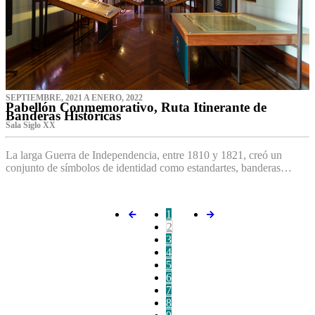
SEPTIEMBRE, 2021 A ENERO, 2022
Pabellón Conmemorativo, Ruta Itinerante de
Banderas Históricas
Sala Siglo XX
La larga Guerra de Independencia, entre 1810 y 1821, creó un
conjunto de símbolos de identidad como estandartes, banderas…
1
2
3
4
5
6
7
8