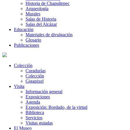
Historia de Chapultepec
Arqueología
Murales
Salas de Historia
Salas del Alcázar
Educación
Materiales de divulgación
Glosario
Publicaciones
Colección
Curadurías
Colección
Gigapixel
Visita
Información general
Exposiciones
Agenda
Exposición: Bordado, de la virtud
Biblioteca
Servicios
Visitas guiadas
El Museo