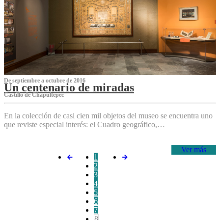
De septiembre a octubre de 2016
Un centenario de miradas
Castillo de Chapultepec
En la colección de casi cien mil objetos del museo se encuentra uno
que reviste especial interés: el Cuadro geográfico,…
Ver más
1
2
3
4
5
6
7
8