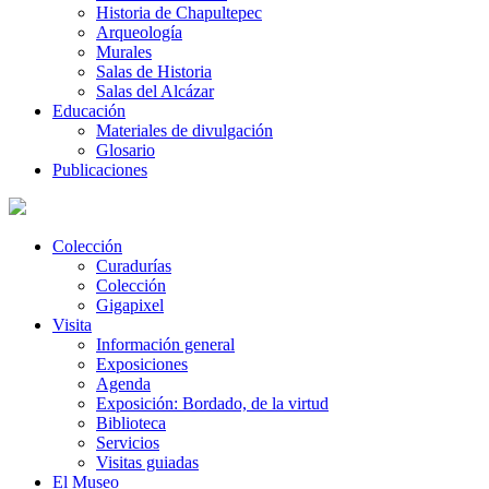
Historia de Chapultepec
Arqueología
Murales
Salas de Historia
Salas del Alcázar
Educación
Materiales de divulgación
Glosario
Publicaciones
Colección
Curadurías
Colección
Gigapixel
Visita
Información general
Exposiciones
Agenda
Exposición: Bordado, de la virtud
Biblioteca
Servicios
Visitas guiadas
El Museo