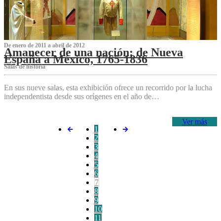
De enero de 2011 a abril de 2012
Amanecer de una nación: de Nueva
España a México, 1765-1836
Salas de historia
En sus nueve salas, esta exhibición ofrece un recorrido por la lucha
independentista desde sus orígenes en el año de…
Ver más
1
2
3
4
5
6
7
8
9
10
11