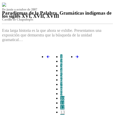
De junio a octubre de 2007
Paradigmas de la Palabra. Gramáticas indígenas de
los siglos XVI, XVII, XVIII
Castillo de Chapultepec
Esta larga historia es la que ahora se exhibe. Presentamos una
exposición que demuestra que la búsqueda de la unidad
gramatical…
1
2
3
4
5
6
7
8
9
10
11
12
13