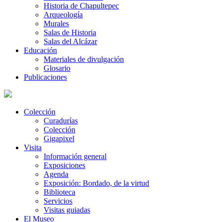
Historia de Chapultepec
Arqueología
Murales
Salas de Historia
Salas del Alcázar
Educación
Materiales de divulgación
Glosario
Publicaciones
Colección
Curadurías
Colección
Gigapixel
Visita
Información general
Exposiciones
Agenda
Exposición: Bordado, de la virtud
Biblioteca
Servicios
Visitas guiadas
El Museo