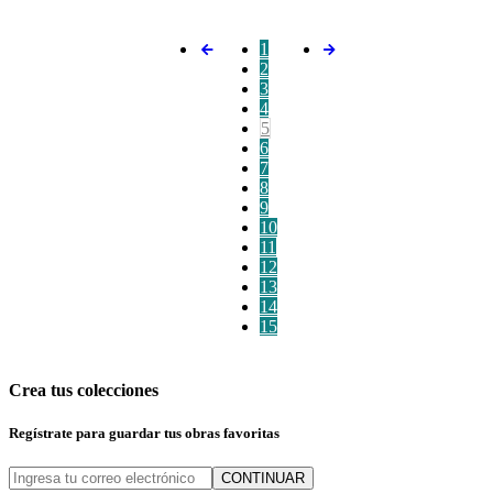
1
2
3
4
5
6
7
8
9
10
11
12
13
14
15
Crea tus colecciones
Regístrate para guardar tus obras favoritas
CONTINUAR