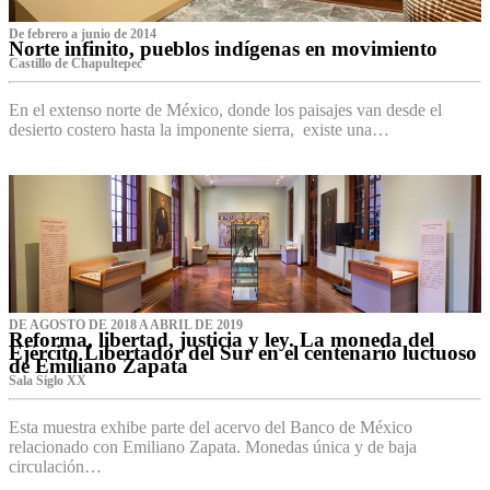
De febrero a junio de 2014
Norte infinito, pueblos indígenas en movimiento
Castillo de Chapultepec
En el extenso norte de México, donde los paisajes van desde el
desierto costero hasta la imponente sierra, existe una…
DE AGOSTO DE 2018 A ABRIL DE 2019
Reforma, libertad, justicia y ley. La moneda del
Ejército Libertador del Sur en el centenario luctuoso
de Emiliano Zapata
Sala Siglo XX
Esta muestra exhibe parte del acervo del Banco de México
relacionado con Emiliano Zapata. Monedas única y de baja
circulación…