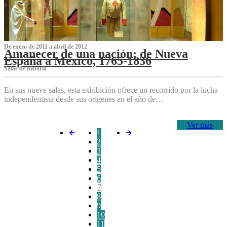
De enero de 2011 a abril de 2012
Amanecer de una nación: de Nueva
España a México, 1765-1836
Salas de historia
En sus nueve salas, esta exhibición ofrece un recorrido por la lucha
independentista desde sus orígenes en el año de…
Ver más
1
2
3
4
5
6
7
8
9
10
11