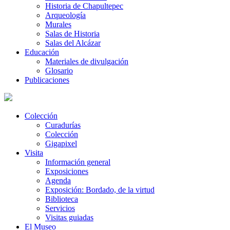
Historia de Chapultepec
Arqueología
Murales
Salas de Historia
Salas del Alcázar
Educación
Materiales de divulgación
Glosario
Publicaciones
Colección
Curadurías
Colección
Gigapixel
Visita
Información general
Exposiciones
Agenda
Exposición: Bordado, de la virtud
Biblioteca
Servicios
Visitas guiadas
El Museo