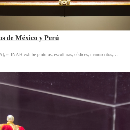
os de México y Perú
 el INAH exhibe pinturas, esculturas, códices, manuscritos,…