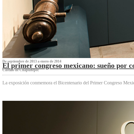
De septiembre de 2013 a enero de 2014
El primer congreso mexicano: sueño por co
Castillo de Chapultepec
La exposición conmemora el Bicentenario del Primer Congreso Mexi