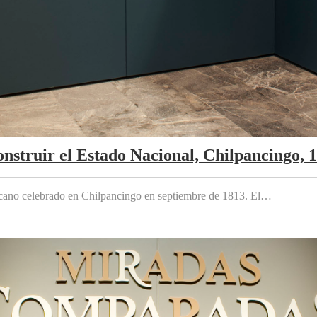
nstruir el Estado Nacional, Chilpancingo, 
cano celebrado en Chilpancingo en septiembre de 1813. El…