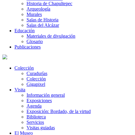
Historia de Chapultepec
Arqueología
Murales
Salas de Historia
Salas del Alcázar
Educación
Materiales de divulgación
Glosario
Publicaciones
Colección
Curadurías
Colección
Gigapixel
Visita
Información general
Exposiciones
Agenda
Exposición: Bordado, de la virtud
Biblioteca
Servicios
Visitas guiadas
El Museo