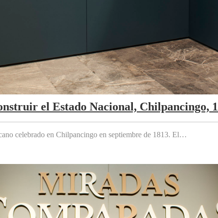
nstruir el Estado Nacional, Chilpancingo, 
cano celebrado en Chilpancingo en septiembre de 1813. El…