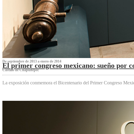
De septiembre de 2013 a enero de 2014
El primer congreso mexicano: sueño por co
Castillo de Chapultepec
La exposición conmemora el Bicentenario del Primer Congreso Mexi