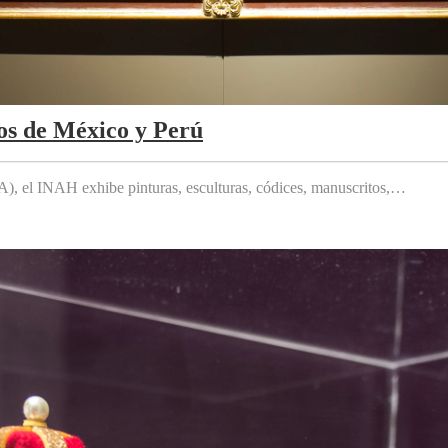
os de México y Perú
 el INAH exhibe pinturas, esculturas, códices, manuscritos,…