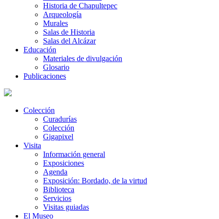
Historia de Chapultepec
Arqueología
Murales
Salas de Historia
Salas del Alcázar
Educación
Materiales de divulgación
Glosario
Publicaciones
Colección
Curadurías
Colección
Gigapixel
Visita
Información general
Exposiciones
Agenda
Exposición: Bordado, de la virtud
Biblioteca
Servicios
Visitas guiadas
El Museo