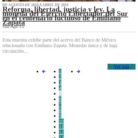
DE AGOSTO DE 2018 A ABRIL DE 2019
Reforma, libertad, justicia y ley. La
moneda del Ejército Libertador del Sur
en el centenario luctuoso de Emiliano
Zapata
Sala Siglo XX
Esta muestra exhibe parte del acervo del Banco de México
relacionado con Emiliano Zapata. Monedas única y de baja
circulación…
Ver más
1
2
3
4
5
6
7
8
9
10
11
12
13