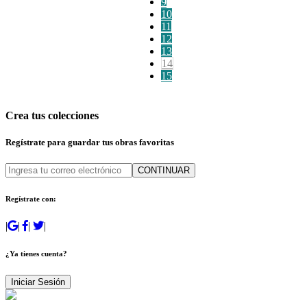
9
10
11
12
13
14
15
Crea tus colecciones
Regístrate para guardar tus obras favoritas
CONTINUAR
Regístrate con:
|
|
|
|
¿Ya tienes cuenta?
Iniciar Sesión