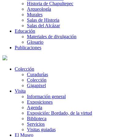
Historia de Chapultepec
Arqueología
Murales
Salas de Historia
Salas del Alcázar
Educación
Materiales de divulgación
Glosario
Publicaciones
Colección
Curadurías
Colección
Gigapixel
Visita
Información general
Exposiciones
Agenda
Exposición: Bordado, de la virtud
Biblioteca
Servicios
Visitas guiadas
El Museo